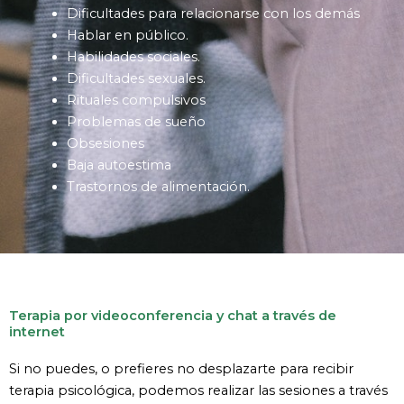
Hablar en público.
Habilidades sociales.
Dificultades sexuales.
Rituales compulsivos
Problemas de sueño
Obsesiones
Baja autoestima
Trastornos de alimentación.
Terapia por videoconferencia y chat a través de
internet
Si no puedes, o prefieres no desplazarte para recibir
terapia psicológica, podemos realizar las sesiones a través
de videoconferencia o chat. Para ello, concertaremos una
cita contigo y nos conectaremos utilizando algún sistema