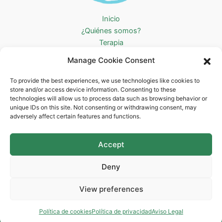
Inicio
¿Quiénes somos?
Terapia
Otros servicios
Manage Cookie Consent
BLOG
Tarifas
To provide the best experiences, we use technologies like cookies to
store and/or access device information. Consenting to these
Contacto
technologies will allow us to process data such as browsing behavior or
Aviso Legal
unique IDs on this site. Not consenting or withdrawing consent, may
adversely affect certain features and functions.
Política de privacidad
Accesibilidad
Política de cookies (UE)
Accept
Sitemap
Deny
View preferences
Copyright © 2026 Aden Psicología
Política de cookies
Política de privacidad
Aviso Legal