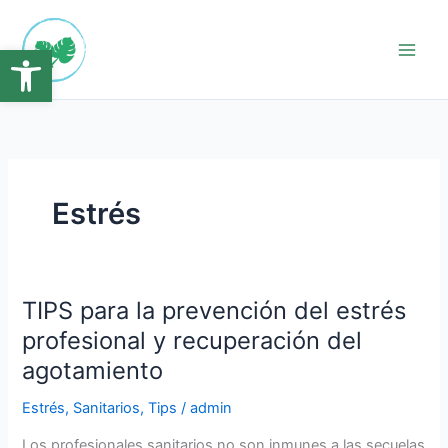
Ir
Main
al
Abrir barra de herramientas
Men
contenido
Estrés
TIPS para la prevención del estrés
TIPS
para
profesional y recuperación del
la
agotamiento
prevención
del
Estrés
,
Sanitarios
,
Tips
/
admin
estrés
Los profesionales sanitarios no son inmunes a las secuelas