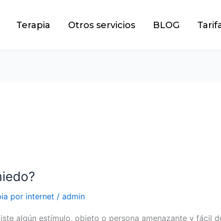
Terapia
Otros servicios
BLOG
Tarif
miedo?
ia por internet
/
admin
ste algún estímulo, objeto o persona amenazante y fácil de 