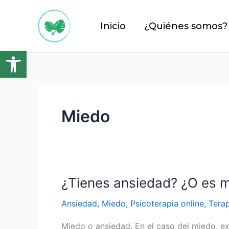
Ir
al
Inicio
¿Quiénes somos?
contenido
Abrir barra de herramientas
Miedo
¿Tienes ansiedad? ¿O es 
¿Tienes
ansiedad?
Ansiedad
,
Miedo
,
Psicoterapia online
,
Terap
¿O
es
Miedo o ansiedad. En el caso del miedo, exi