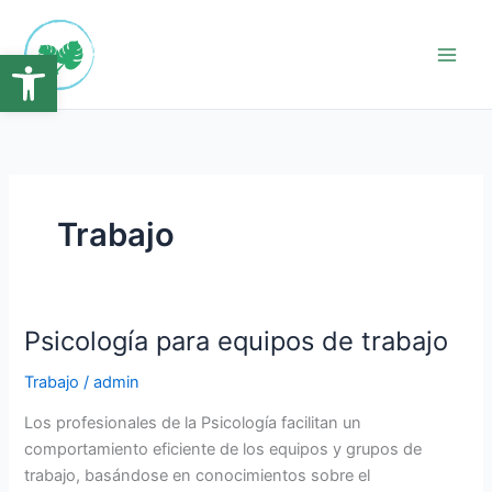
Ir
Main
al
Abrir barra de herramientas
Men
contenido
Trabajo
Psicología para equipos de trabajo
Psicología
para
Trabajo
/
admin
equipos
de
Los profesionales de la Psicología facilitan un
trabajo
comportamiento eficiente de los equipos y grupos de
trabajo, basándose en conocimientos sobre el