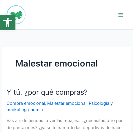
Ir
Main
al
Abrir barra de herramientas
Men
contenido
Malestar emocional
Y tú, ¿por qué compras?
Y
tú,
Compra emocional
,
Malestar emocional
,
Psicología y
¿por
marketing
/
admin
qué
compras?
Vas a ir de tiendas, a ver las rebajas…. ¿necesitas otro par
de pantalones? ¿ya se te han roto las deportivas de hace